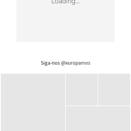
Loading...
Loading...
Siga-nos
@europamos
Foto: Europamos
Já nos outros dois fomos jantar, o primeiro
é o
Dog House
, a entrada não é muito
convidativa, mas resolvemos conhecer e
advinha? Amamos. Vou contar os motivos.