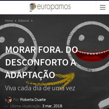
Home
Editorial
MORAR FORA. DO
DESCONFORTO A
ADAPTAÇÃO
Viva cada dia de uma vez
Por
Roberta Duarte
Última Atualização
3 mar, 2018