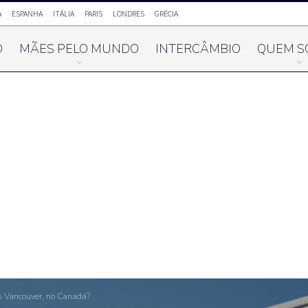
A
ESPANHA
ITÁLIA
PARIS
LONDRES
GRÉCIA
O
MÃES PELO MUNDO
INTERCÂMBIO
QUEM S
m Vancouver, no Canadá?