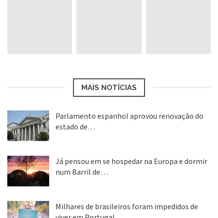
“SANTANDER UNIVERSIDADES”
Data limite para candidatura: 6 de maio
de 2016 (A viagem deve acontecer entre
agosto/2016 e dezembro/2017 por até
MAIS NOTÍCIAS
um semestre).
Parlamento espanhol aprovou renovação do
Número de bolsas: 165.
estado de…
22 abr, 2020
Quem pode: Alunos matriculados em
Já pensou em se hospedar na Europa e dormir
Universidades conveniadas (23 no Brasil).
num Barril de…
26 ago, 2018
Benefícios: Bolsa de estudos no valor de
Milhares de brasileiros foram impedidos de
3.300 euros a serem utilizados para cobrir
viver em Portugal