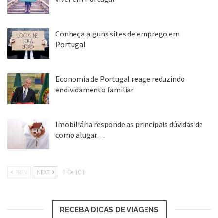
custos de transporte, hospedagem e
25 ago, 2018
alimentação. O curso é concedido devido
Conheça alguns sites de emprego em
Portugal
ao acordo feito entre a universidade do
25 ago, 2018
estudante e a de destino.
Economia de Portugal reage reduzindo
endividamento familiar
Cursos: Todos cursos de graduação
25 ago, 2018
disponíveis nas Universidades de destino
Imobiliária responde as principais dúvidas de
cadastradas e conveniadas com as
como alugar…
17 mar, 2018
brasileiras.
PREV
NEXT
1 De 101
Informações sobre candidaturas e
universidades participantes através do site
RECEBA DICAS DE VIAGENS
do Santander.