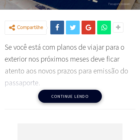
Passaporte brasileiro
Compartilhe
Se você está com planos de viajar para o
exterior nos próximos meses deve ficar
atento aos novos prazos para emissão do
passaporte
.
CONTINUE LENDO
É que por falta de material para
confeccionar a capa do documento, o
tempo de entrega, antes estimado em seis
dias úteis, pode chegar a 45 dias, segundo