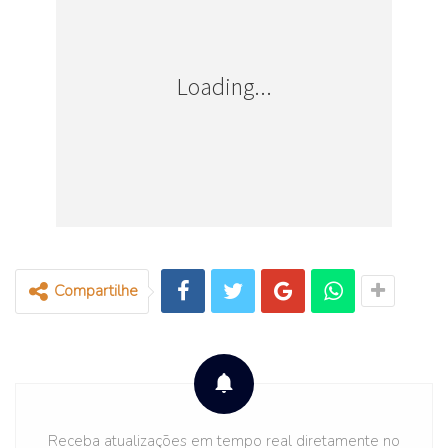
a Polícia Federal.
Quem tem viagem marcada e não pode
Loading...
esperar o prazo atual de entrega pode
solicitar um
“
Procedimento de Entrega
Urgente
”
mediante o pagamento de taxa
extra de R$ 77,17, via GRU (Guia de
Recolhimneto da União).
Compartilhe
Já quem solicitou o passaporte e cujo prazo
de entrega já venceu ou está perto de
vencer, pode enviar o nome completo e o
número do protocolo para o e-mail
Receba atualizações em tempo real diretamente no