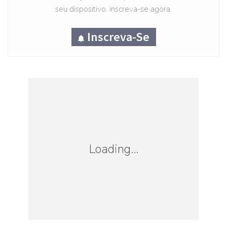
meupassaporte@cmb.gov.br
,
a fim de
seu dispositivo, inscreva-se agora.
acompanhar o andamento da emissão.
Inscreva-Se
Loading...
Loading...
Leia Mais: