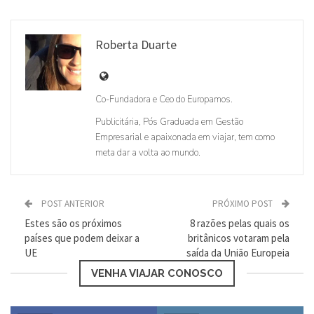
Estes são os próximos países que podem
deixar a UE
Roberta Duarte
Universal Orlando revela detalhes de parque
aquático que abre em 2017
Co-Fundadora e Ceo do Europamos.
Como a saída da UE afeta os brasileiros no
Publicitária, Pós Graduada em Gestão
Reino Unido
Empresarial e apaixonada em viajar, tem como
meta dar a volta ao mundo.
Reino Unido decide deixar a União
Europeia
POST ANTERIOR
PRÓXIMO POST
Brasileiros trocam Miami por Lisboa
Estes são os próximos
8 razões pelas quais os
países que podem deixar a
britânicos votaram pela
Troca da carteira de motorista Brasileira
UE
saída da União Europeia
pela Portuguesa
VENHA VIAJAR CONOSCO
Concursos públicos em Portugal. Brasileiro