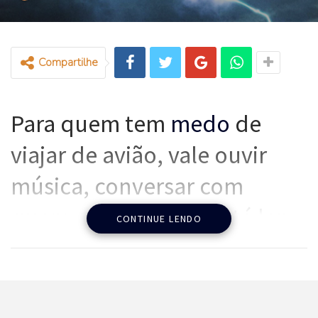
Compartilhe
Para quem tem
medo
de
viajar de avião, vale ouvir
música, conversar com
quem está ao lado e até ler
CONTINUE LENDO
livros proibidos para
crianças
Chegue cedo ao aeroporto