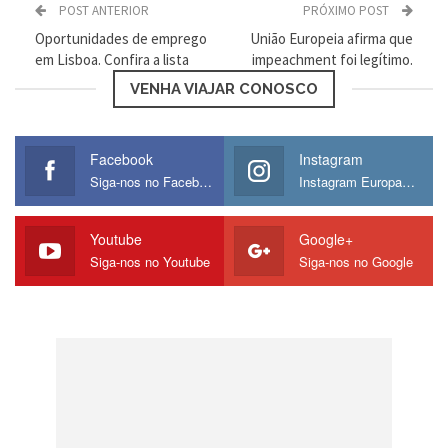
explicou ao Dinheiro Vivo que estes novos
POST ANTERIOR
PRÓXIMO POST
Oportunidades de emprego
União Europeia afirma que
tarifários surgiram da ideia de oferecer aos
em Lisboa. Confira a lista
impeachment foi legítimo.
passageiros a oportunidade de
“escolher
VENHA VIAJAR CONOSCO
como quer voar, com uma lógica de
Facebook
Instagram
menus para escolher serviços, espécie de
Siga-nos no Facebook
Instagram Europamos
‘à la carte’”.
Youtube
Google+
Siga-nos no Youtube
Siga-nos no Google