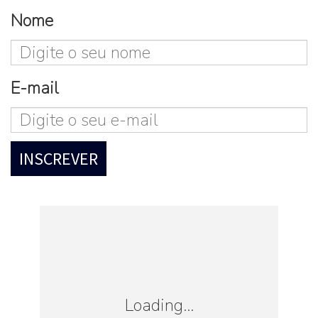
Nome
Loading...
E-mail
“Não ser low-cost, daí a
manutenção do serviço de
refeições, a oferta de jornais a
bordo, de voar para os
Loading...