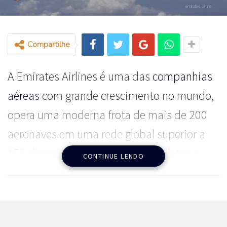
emirates-airline
Compartilhe
A Emirates Airlines é uma das
companhias
aéreas
com grande crescimento no mundo,
opera uma moderna frota de mais de 200
aeronaves em uma rede global superior a
155 destinos e está recrutando pilotos e
CONTINUE LENDO
copilotos para fazer parte do seu time.
Nos próximos dias 27 e 28 de Julho, será
realizado em São Paulo um evento