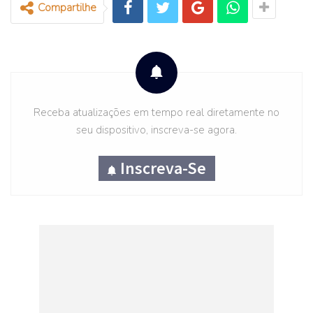
Compartilhe
benefícios são oferecidos pela empresa
como assistência médica e dental, além
das férias anuais.
Requisitos
Receba atualizações em tempo real diretamente no
seu dispositivo, inscreva-se agora.
Para as vagas de copilotos, um dos
Inscreva-Se
requisitos mínimos é a experiência em
aviões multimotores, sejam eles turbo-
hélices, jatos comerciais ou jatos
executivos, além de ter realizado 2 mil horas
de voo em aviões com mais de 20
toneladas ou 3 mil horas para aviões entre