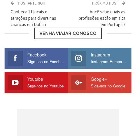
POST ANTERIOR
PRÓXIMO POST
Conheça 11 locais e
Você sabe quais as
atrações para divertir as
profissões estão em alta
crianças em Dublin
em Portugal?
Loading...
VENHA VIAJAR CONOSCO
Facebook
Instagram
Siga-nos no Facebook
Instagram Europamos
Youtube
Google+
Pelo menos 1mil horas de aeronave e
Siga-nos no Youtube
Siga-nos no Google
experiência de longa distância nos últimos
3 anos;
Realizado pelo menos 150 horas no