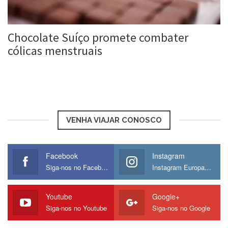
Chocolate Suíço promete combater
cólicas menstruais
Roberta Duarte
28 dez, 2017
VENHA VIAJAR CONOSCO
Facebook
Instagram
Siga-nos no Facebook
Instagram Europamos
Youtube
Google+
Siga-nos no Youtube
Siga-nos no Google