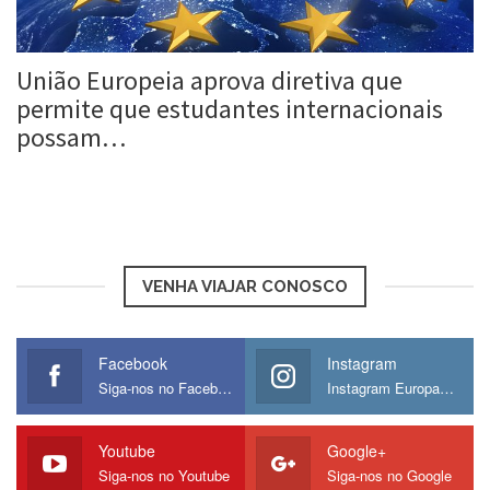
União Europeia aprova diretiva que
permite que estudantes internacionais
possam…
Roberta Duarte
25 Maio, 2016
VENHA VIAJAR CONOSCO
Facebook
Instagram
Siga-nos no Facebook
Instagram Europamos
Youtube
Google+
Siga-nos no Youtube
Siga-nos no Google