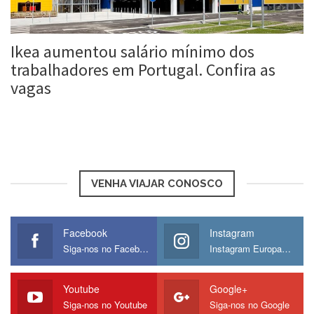
Ikea aumentou salário mínimo dos
trabalhadores em Portugal. Confira as
vagas
Roberta Duarte
2 fev, 2017
VENHA VIAJAR CONOSCO
Facebook
Instagram
Siga-nos no Facebook
Instagram Europamos
Youtube
Google+
Siga-nos no Youtube
Siga-nos no Google