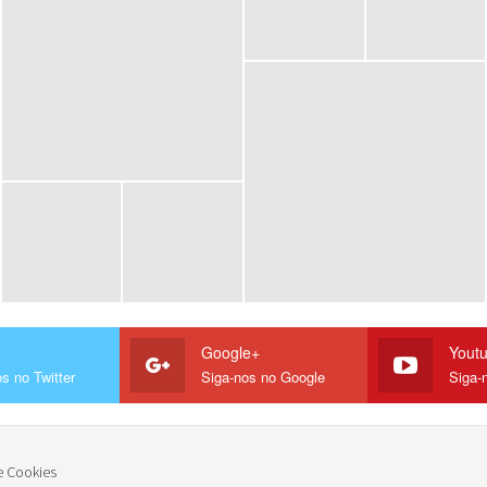
Google+
Yout
s no Twitter
Siga-nos no Google
Siga-
e Cookies