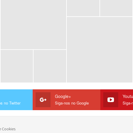
Google+
Yout
s no Twitter
Siga-nos no Google
Siga-
e Cookies