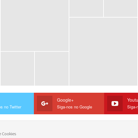
Google+
Yout
s no Twitter
Siga-nos no Google
Siga-
e Cookies