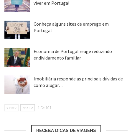
viver em Portugal
arquitetura Foster and Parters criou um
25 ago, 2018
novo pátio interno que, com um espetacular
Conheça alguns sites de emprego em
teto de vidro, transformou o lugar no maior
Portugal
espaço coberto da Europa.
25 ago, 2018
Economia de Portugal reage reduzindo
Museu Real de Ontário, Toronto,
endividamento familiar
Canadá
25 ago, 2018
Imobiliária responde as principais dúvidas de
como alugar…
17 mar, 2018
PREV
NEXT
1 De 101
RECEBA DICAS DE VIAGENS