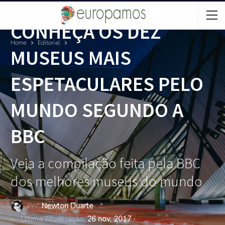
CONHEÇA OS DEZ
Home
Editorial
MUSEUS MAIS
ESPETACULARES PELO
MUNDO SEGUNDO A
BBC
Veja a compilação feita pela BBC
dos melhores museus do mundo
Por
Newton Duarte
Última Atualização
26 nov, 2017