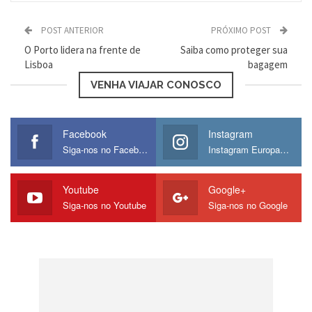
quando ele estava com 95 anos.
POST ANTERIOR
PRÓXIMO POST
O prédio de 185 metros quadrados abriga
O Porto lidera na frente de
Saiba como proteger sua
Lisboa
bagagem
obras de arte internacionais, assim como
VENHA VIAJAR CONOSCO
peças que pertenceram ao próprio
Niemeyer.
Facebook
Instagram
Siga-nos no Facebook
Instagram Europamos
Museu d’Orsay, Paris, França
Youtube
Google+
Siga-nos no Youtube
Siga-nos no Google