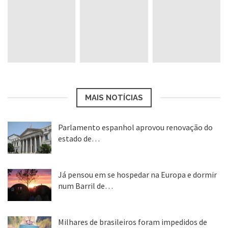
Museu Britanico, Londres
O arquiteto Robert Smirke projetou em
MAIS NOTÍCIAS
estilo neoclássico a parte central do museu,
inaugurado em 1852.
Parlamento espanhol aprovou renovação do
estado de…
A entrada principal, com seus
22 abr, 2020
impressionantes frontão e pilastras, foi
Já pensou em se hospedar na Europa e dormir
num Barril de…
inspirada em construções da Grécia antiga.
26 ago, 2018
Em 2000, o renomado escritório de
Milhares de brasileiros foram impedidos de