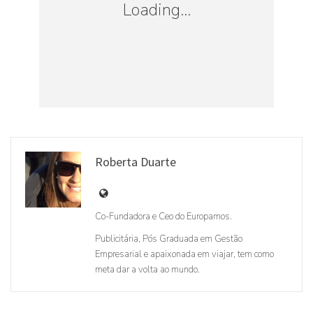
Loading...
França
Salário mínimo: 1,480.27€
Reino Unido
Salário mínimo: 1,396.90€
Roberta Duarte
Co-Fundadora e Ceo do Europamos.
Loading...
Publicitária, Pós Graduada em Gestão
Empresarial e apaixonada em viajar, tem como
meta dar a volta ao mundo.