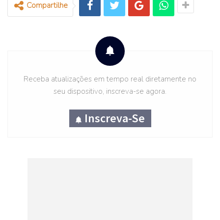
Luxemburgo
Compartilhe
Salário mínimo: 1,998.59€
Irlanda
Salário mínimo: 1,563.25€
Receba atualizações em tempo real diretamente no
seu dispositivo, inscreva-se agora.
Holanda
Salário mínimo: 1,551.60€
Inscreva-Se
Bélgica
Salário mínimo: 1,562.59€
Alemanha
Salário mínimo: 1,498.00€