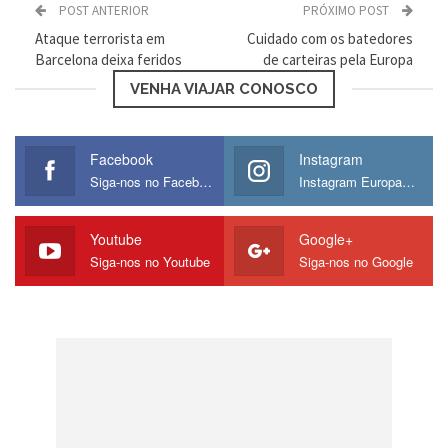
POST ANTERIOR
PRÓXIMO POST
Ataque terrorista em
Cuidado com os batedores
Espanha
Barcelona deixa feridos
de carteiras pela Europa
VENHA VIAJAR CONOSCO
Salário mínimo: 825.65€
Eslovênia
Facebook
Instagram
Siga-nos no Facebook
Instagram Europamos
Salário mínimo: 804.96€
Youtube
Google+
Malta
Siga-nos no Youtube
Siga-nos no Google
Salário mínimo: 735.63€
Grécia
Salário mínimo: 683.76€
Portugal