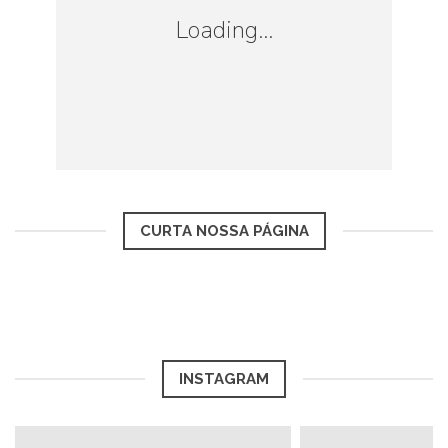
Salário mínimo: 649,83€
Loading...
Turquia
Salário mínimo: 479.47€
Estônia
Salário mínimo: 470.00€
CURTA NOSSA PÁGINA
Polônia
Salário mínimo: 453.48€
Eslováquia
INSTAGRAM
Salário mínimo: 435.00€