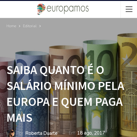
Home
Editorial
SAIBA QUANTO É O
SALÁRIO MÍNIMO PELA
EUROPA E QUEM PAGA
MAIS
Em
18 ago, 2017
Por
Roberta Duarte