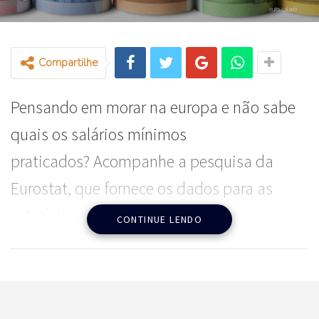
euro salario
Compartilhe
Pensando em morar na europa e não sabe
quais os salários mínimos
praticados? Acompanhe a pesquisa da
Eurostat
, que fornece os dados para as
estatísticas na europa.
CONTINUE LENDO
O trabalho feito foi comparar as bases dos
valores mensais dos principais países da
União Europeia.