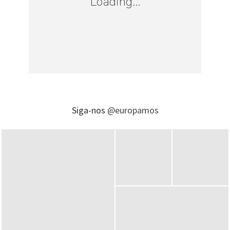
Loading...
25º) Suécia
Nativos residentes no exterior:
3,2%
Siga-nos
@europamos
Fonte: Niall McCarthy – de
Forbes Brasil