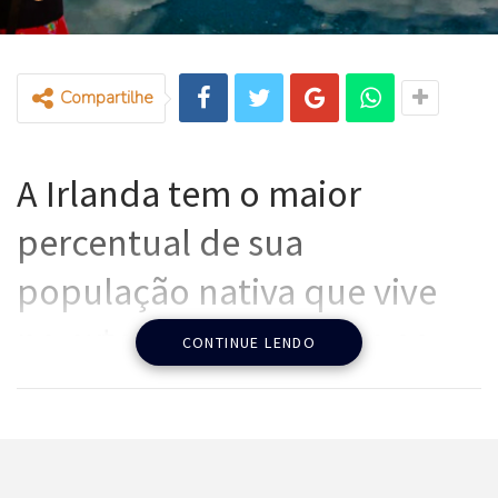
Compartilhe
A Irlanda tem o maior
percentual de sua
população nativa que vive
no exterior entre todos os
CONTINUE LENDO
países membros da OCDE
(
Organização para a
Cooperação e