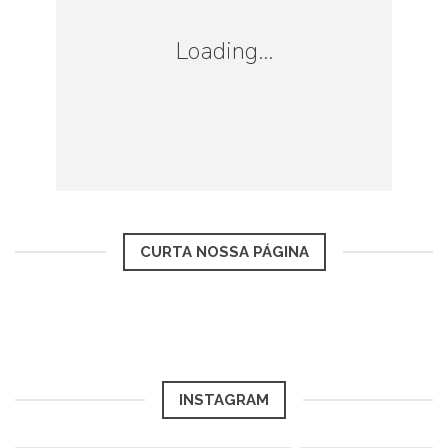
7º) Lituânia
Loading...
Nativos residentes no exterior:
10%
8º) Polônia
Nativos residentes no exterior:
9,1%
9º) Suíça
CURTA NOSSA PÁGINA
Nativos residentes no exterior:
7,4%
10º) Reino Unido
Nativos residentes no exterior:
6,8%
INSTAGRAM
11º) Grécia