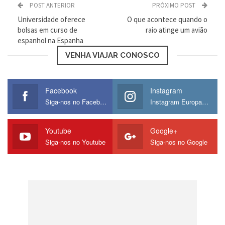
POST ANTERIOR
PRÓXIMO POST
Universidade oferece
O que acontece quando o
Nativos residentes no exterior:
12,1%
bolsas em curso de
raio atinge um avião
espanhol na Espanha
6º) Islândia
VENHA VIAJAR CONOSCO
Nativos residentes no exterior:
11,7%
Facebook
Instagram
Siga-nos no Facebook
Instagram Europamos
Youtube
Google+
Siga-nos no Youtube
Siga-nos no Google