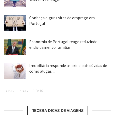
25 ago, 2018
17º) Alemanha
Conheça alguns sites de emprego em
Portugal
Nativos residentes no exterior:
4,5%
25 ago, 2018
18º) Bélgica
Economia de Portugal reage reduzindo
endividamento familiar
Nativos residentes no exterior:
4,5%
25 ago, 2018
Imobiliária responde as principais dúvidas de
19º) Turquia
como alugar…
17 mar, 2018
Nativos residentes no exterior:
4,4%
PREV
NEXT
1 De 101
20º) Itália
Nativos residentes no exterior:
4,3%
RECEBA DICAS DE VIAGENS