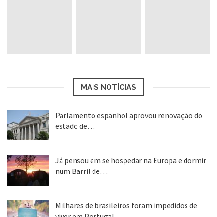
Nativos residentes no exterior:
5,7%
13º) Eslovênia
Nativos residentes no exterior:
5,6%
14º) Áustria
MAIS NOTÍCIAS
Nativos residentes no exterior:
5,5%
Parlamento espanhol aprovou renovação do
estado de…
15º) Holanda
22 abr, 2020
Nativos residentes no exterior:
4,9%
Já pensou em se hospedar na Europa e dormir
num Barril de…
26 ago, 2018
16º) Dinamarca
Milhares de brasileiros foram impedidos de
Nativos residentes no exterior:
4,6%
viver em Portugal