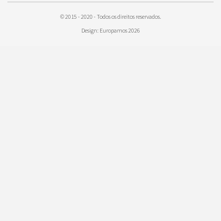
© 2015 - 2020 - Todos os direitos reservados.
Design: Europamos 2026
Trabalhando com Laptop
9) Haverá cobrança do IR sobre as
passagens aéreas ao exterior?
Em tese, pela norma da Receita, deveria
haver cobrança de 15% sobre a venda de
passagens pelas companhias aéreas
estrangeiras. Na prática, porém, devido a
acordos fechados na década de 40, entre