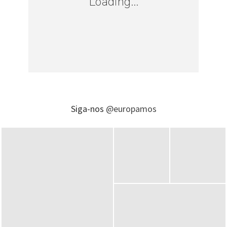
Loading...
para os parques da Disney, a título de
“imposto de renda sobre as remessas”. Foi
verificado, ainda, cobrança sobre reservas
de hotéis, mas isso deixou de ser feito na
quarta-feira. A Hoteis.com e a Expedia não
mudaram valores até quarta-feira, dia 27.
Siga-nos
@europamos
Procurados por meio das respectivas
assessorias de imprensa, Decolar e
Hoteis.com não retornaram.
7) Quem compra dólar para viajar paga
tributo?