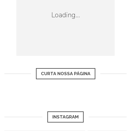
os fornecedores no exterior para pagar os
Loading...
serviços. Mas esse custo poderá ser
repassado ao consumidor, o que significa
que os pacotes de viagens deverão ficar
mais caros, e não só por causa do aumento
do dólar.
CURTA NOSSA PÁGINA
4) Quem viaja ao exterior vai ter que
declarar a viagem ou fazer algum ajuste
na declaração anual de rendimentos
sobre isso?
INSTAGRAM
Não.