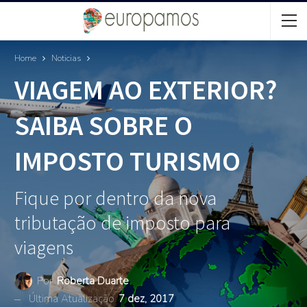
Home
Noticias
VIAGEM AO EXTERIOR?
SAIBA SOBRE O
IMPOSTO TURISMO
Fique por dentro da nova
tributação de imposto para
viagens
Por
Roberta Duarte
Última Atualização
7 dez, 2017