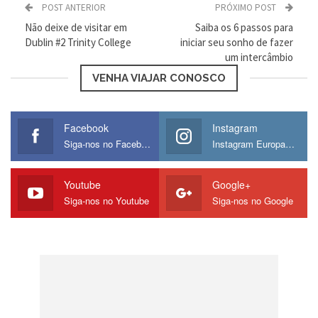
POST ANTERIOR
PRÓXIMO POST
sujeitas ao IOF de 6,38%.
Não deixe de visitar em
Saiba os 6 passos para
Dublin #2 Trinity College
iniciar seu sonho de fazer
um intercâmbio
VENHA VIAJAR CONOSCO
Facebook
Instagram
Siga-nos no Facebook
Instagram Europamos
Youtube
Google+
Mapa nas mãos
Siga-nos no Youtube
Siga-nos no Google
3) Quem paga os tributos?
As empresas de turismo instaladas no
Brasil que atendem os consumidores, no
momento em que mandam o dinheiro para