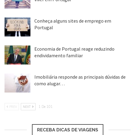
25 ago, 2018
Conheça alguns sites de emprego em
Portugal
25 ago, 2018
Loading...
Economia de Portugal reage reduzindo
endividamento familiar
25 ago, 2018
Imobiliária responde as principais dúvidas de
como alugar…
17 mar, 2018
A decisão de aumento é estratégia
PREV
NEXT
1 De 101
comercial de cada prestador de serviço.
Magda Nassar, presidente da Associação
RECEBA DICAS DE VIAGENS
Brasileira de Operadoras de Turismo