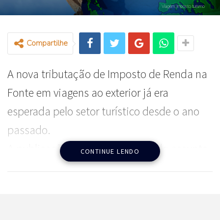
Viagem, imposto turismo
Compartilhe
A nova tributação de Imposto de Renda na
Fonte em viagens ao exterior já era
esperada pelo setor turístico desde o ano
passado.
A publicação da regra que trata do assunto
CONTINUE LENDO
pela Receita, porém, assustou os
consumidores que planejam viajar para o
exterior, a lazer ou negócios, e já enfrentam,