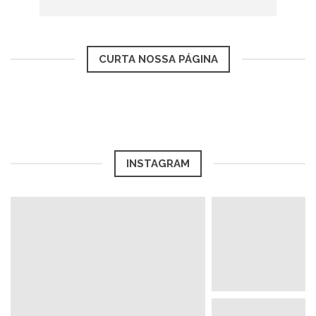
Bilbao, Bologna, Bruxelas, Copenhague,
Dublin, Edimburgo, Florença, Frankfurt,
CURTA NOSSA PÁGINA
Genebra, Hamburgo, Ibiza, Lisboa, Londres,
Lyon, Madri, Málaga, Manchester, Marselha,
Milão, Munique, Nice, Paris, Porto, Praga,
Roma, Santiago de Compostela, Sevilha,
INSTAGRAM
Stuttgart, Toulouse, Turim, Valência,
Varsóvia, Veneza, Viena, Vigo e Zurique.
Período
Agosto, Setembro, Outubro, Novembro e
Dezembro de 2016 e Janeiro, Fevereiro e