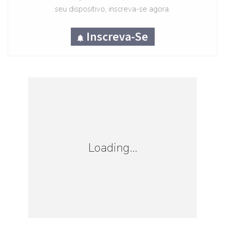
seu dispositivo, inscreva-se agora.
vale a pena pesquisar outras opções e até,
para quem tiver flexibilidade, escolher outro
Inscreva-Se
destino na região. Por exemplo, os voos
para Roma tem a menor taxa de embarque
dentre as opções em oferta pela Latam.
Quem mora no Nordeste pode aproveitar
boas tarifas da Condor e da TAP para várias
Loading...
cidades do Velho Continente, a partir de R$
1.225 ida e volta.