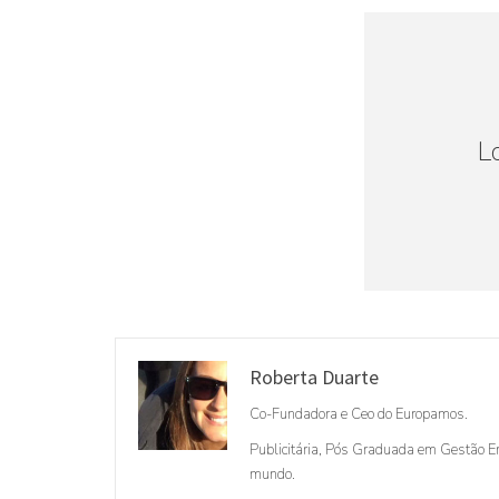
L
Roberta Duarte
Co-Fundadora e Ceo do Europamos.
Publicitária, Pós Graduada em Gestão Em
mundo.