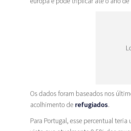
europa e pode triplicar até o ano de
L
Os dados foram baseados nos últim
acolhimento de
refugiados
.
Para Portugal, esse percentual teri