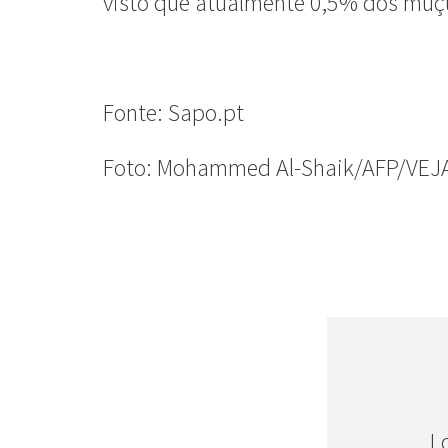
visto que atualmente 0,5% dos muç
Fonte: Sapo.pt
Foto: Mohammed Al-Shaik/AFP/VEJ
L