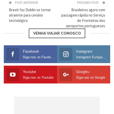
POST ANTERIOR
PRÓXIMO POST
Brexit faz Dublin se tornar
Brasileiros agora com
atraente para cenário
passagem rápida no Serviço
4. Talim, Estônia
tecnológico
de Fronteiras dos
aeroportos portugueses
Por ser a capital política e financeira da
VENHA VIAJAR CONOSCO
Estônia, os salários estão crescendo. Os
custos de viver em Talim são extremamente
Facebook
Instagram
baixos.
Siga-nos no Facebook
Instagram Europamos
Youtube
Google+
Siga-nos no Youtube
Siga-nos no Google