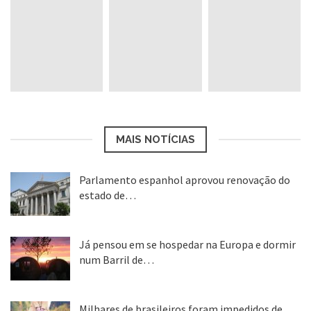
Embora a França seja um dos países mais
caros para se morar, devido os altos custos
de moradia, Marselha é a cidade mais
barata do país.
MAIS NOTÍCIAS
Parlamento espanhol aprovou renovação do
estado de…
22 abr, 2020
Fonte:
Época Negócios
Já pensou em se hospedar na Europa e dormir
num Barril de…
26 ago, 2018
Milhares de brasileiros foram impedidos de