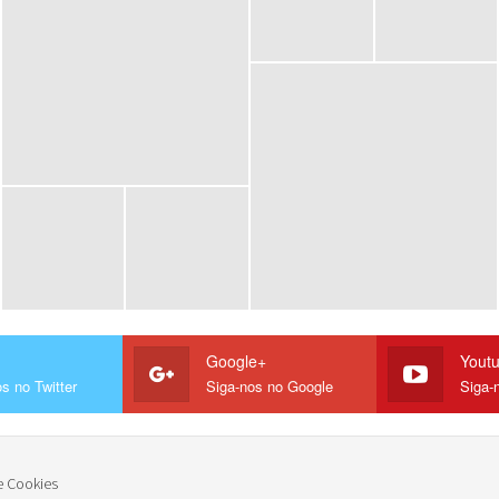
Google+
Yout
s no Twitter
Siga-nos no Google
Siga-
e Cookies