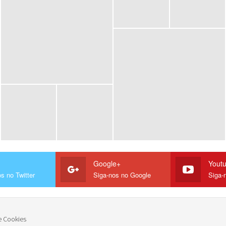
Google+
Yout
s no Twitter
Siga-nos no Google
Siga-
e Cookies