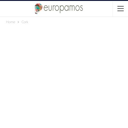
Home
Cork