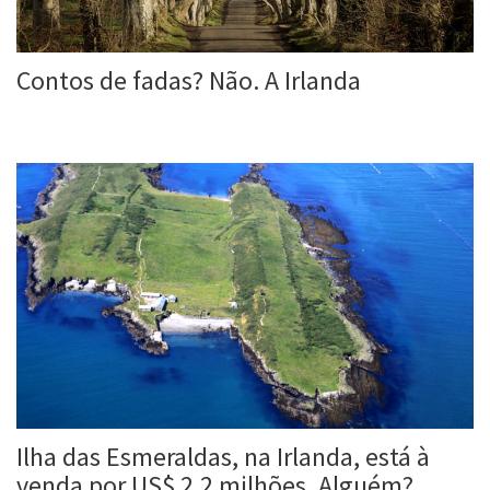
Contos de fadas? Não. A Irlanda
Roberta Duarte
1 jun, 2016
Ilha das Esmeraldas, na Irlanda, está à
venda por US$ 2,2 milhões. Alguém?