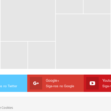
Google+
Yout
s no Twitter
Siga-nos no Google
Siga-
e Cookies