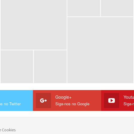
Google+
Yout
s no Twitter
Siga-nos no Google
Siga-
e Cookies