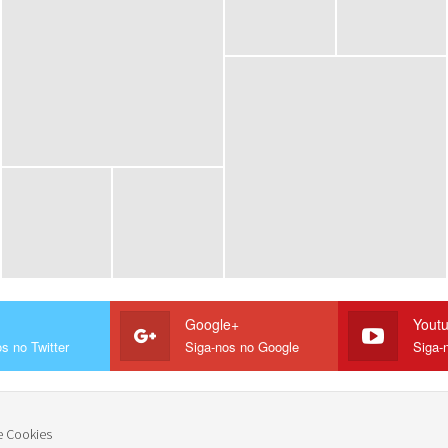
Google+
Yout
s no Twitter
Siga-nos no Google
Siga-
e Cookies