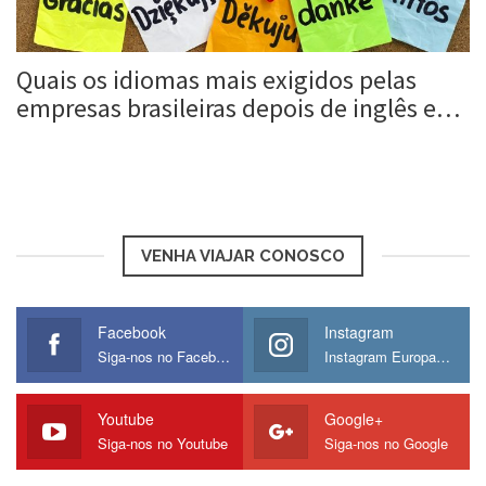
Quais os idiomas mais exigidos pelas
empresas brasileiras depois de inglês e…
Roberta Duarte
28 mar, 2016
VENHA VIAJAR CONOSCO
Facebook
Instagram
Siga-nos no Facebook
Instagram Europamos
Youtube
Google+
Siga-nos no Youtube
Siga-nos no Google