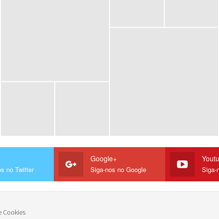
Google+
Yout
s no Twitter
Siga-nos no Google
Siga-
e Cookies