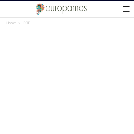
Home
IRRF