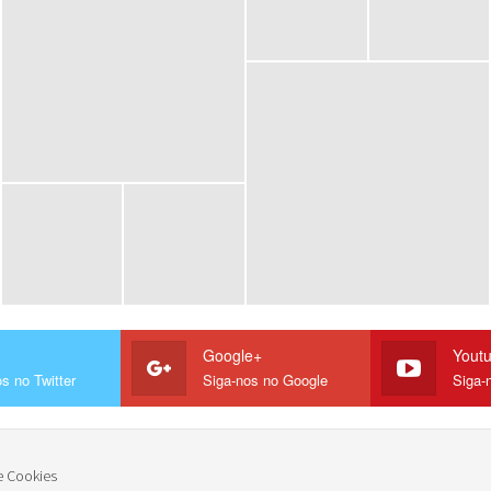
Google+
Yout
s no Twitter
Siga-nos no Google
Siga-
e Cookies