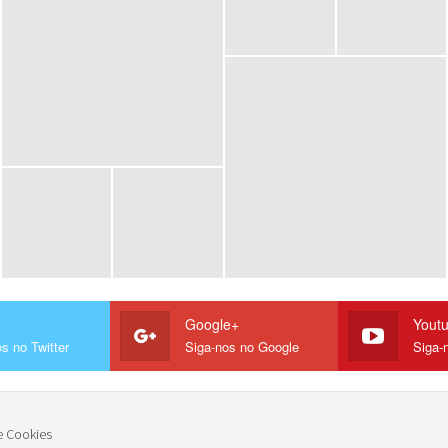
Google+
Yout
s no Twitter
Siga-nos no Google
Siga-
e Cookies