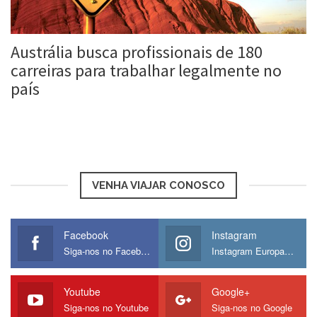
Austrália busca profissionais de 180
carreiras para trabalhar legalmente no
país
Roberta Duarte
26 jun, 2016
VENHA VIAJAR CONOSCO
Facebook
Instagram
Siga-nos no Facebook
Instagram Europamos
Youtube
Google+
Siga-nos no Youtube
Siga-nos no Google