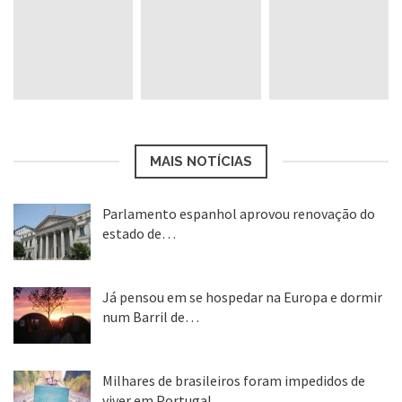
Antes de contratar um plano de saúde,
certifique sobre todas as coberturas,
parcerias com hospitais e clínicas.
É comum que no ato do cadastramento
MAIS NOTÍCIAS
(pode ser on-line) seja solicitado o endereço
e o PPS. O contrato é de 1 ano, após esse
Parlamento espanhol aprovou renovação do
estado de…
período, fique esperto, pois caso não queira
22 abr, 2020
renovar, avise com antecedência para a
Já pensou em se hospedar na Europa e dormir
seguradora.
num Barril de…
26 ago, 2018
Milhares de brasileiros foram impedidos de
viver em Portugal