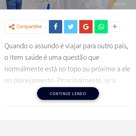
saude irlanda
Compartilhe
Quando o assundo é viajar para outro país,
o item saúde é uma questão que
normalmente está no topo ou próximo a ele
no planejamento. Principalmente, se a
intenção é mudar de mala e cuia com
CONTINUE LENDO
criança.
Vamos falar sobre como funciona esse
sistema de saúde na Irlanda.