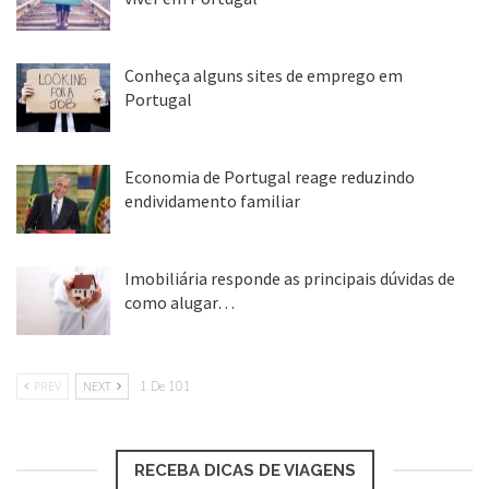
25 ago, 2018
Conheça alguns sites de emprego em
Loading...
Portugal
25 ago, 2018
Economia de Portugal reage reduzindo
endividamento familiar
25 ago, 2018
Essas são as principais seguradores de
Imobiliária responde as principais dúvidas de
como alugar…
saúde por aqui:
HSF Heatlh Plan
,
Laya
17 mar, 2018
Healthcare,
VHI
,
Aviva.
Normalmente, você
PREV
NEXT
paga as consultas e exames, e
1 De 101
posteriormente é reembolsado (parcial ou
RECEBA DICAS DE VIAGENS
total) pelo plano. Mas,
“existem algumas