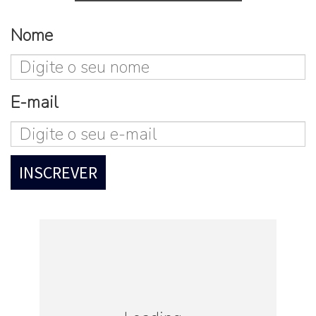
pegadinhas”,
portanto, não deixe de se
Nome
informar e tirar todas as dúvidas.
Algumas empresas oferecem aos seus
E-mail
funcionários esse benefício.
Uma mão na
roda!
Mas e os médicos, como
funcionam?
A configuração para consultas por aqui
também é um pouco diferente do que
estamos acostumados.
Mas como assim?