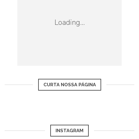
por aqui você encontra uma meia
Hot
que
segura o calor, meias para esquentar no
Loading...
microondas antes de serem calçadas e
também as aquecidas que podem
funcionar à pilha ou na eletricidade, viu
quantas opções para ficar com o pé
quentinho?
CURTA NOSSA PÁGINA
Não esqueça de escolher um calçado
impermeável e antiderrapante, pois se caso
chover, nevar ou se tiver uma geada no
meio do caminho esse tipo de calçado irá
INSTAGRAM
te proteger.