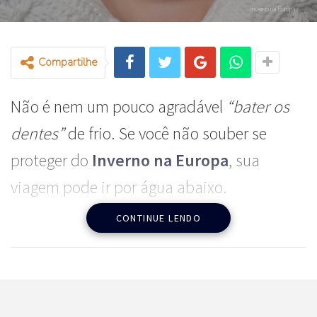
Inverno na Europa
Compartilhe
Não é nem um pouco agradável
“bater os
dentes”
de frio. Se você não souber se
proteger do
Inverno na Europa
, sua
viagem pode ir por água abaixo.
CONTINUE LENDO
O nariz, as orelhas e as mãos são os
primeiros a
“congelar”
em baixa
temperatura, isso sem falar quando a
sensação térmica é de – 2, -7, -10.