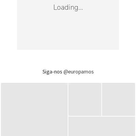
roupa, tendo a térmica, um bom casaco e
Loading...
calçado já te deixa protegido.
Roupas Térmicas
PREV
1
de
4
NEXT
Siga-nos
@europamos
Blusa Térmica, Inverno na Europa