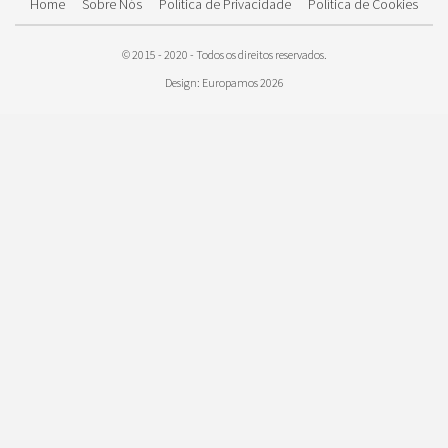
Home
Sobre Nós
Política de Privacidade
Política de Cookies
manga mais justa para não deixar entrar o
vento.
© 2015 - 2020 - Todos os direitos reservados.
Design: Europamos 2026
Além disso os casacos com o capuz são
mais práticos para dias chuvosos e
protegem do frio, existem alguns modelos
com pelinhos em torno das pontas,
também vale muito a pena.
Nas próprias lojas na europa é comum
quando se aproxima a estação já terem
casacos apropriados, no caso das
temperaturas muito baixas a boa pedida