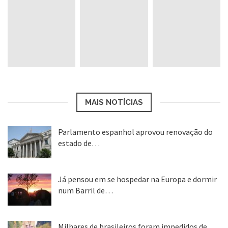
aquece um bocado. Ou caso você sinta
muito, mas muito frio, opte pela palmilha
térmica.
Agasalhos para o Inverno
MAIS NOTÍCIAS
PREV
1
de
10
NEXT
Parlamento espanhol aprovou renovação do
estado de…
22 abr, 2020
Já pensou em se hospedar na Europa e dormir
num Barril de…
26 ago, 2018
Aquecedor para os Pés, Inverno na Europa
Milhares de brasileiros foram impedidos de