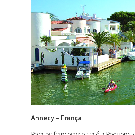
Annecy – França
Para os franceses essa é a Pequena 