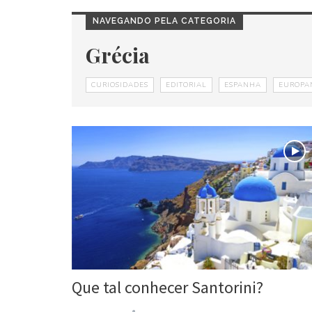
NAVEGANDO PELA CATEGORIA
Grécia
CURIOSIDADES
EDITORIAL
ESPANHA
EUROPA
Que tal conhecer Santorini?
Evelyn Flor
26 fev, 2016