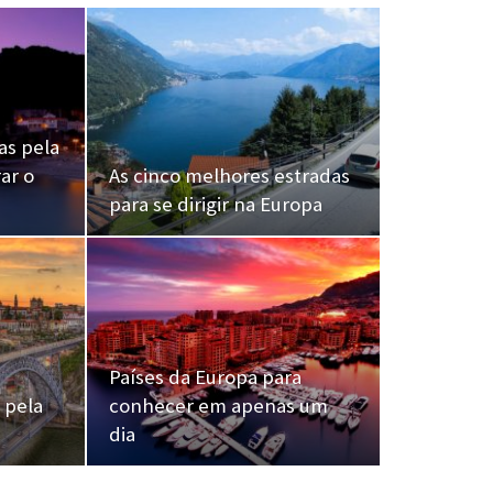
as pela
ar o
As cinco melhores estradas
para se dirigir na Europa
Países da Europa para
 pela
conhecer em apenas um
dia