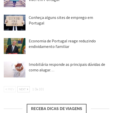
clima, o acolhimento e, sobretudo, a
25 ago, 2018
segurança do País”, reforçou.
Conheça alguns sites de emprego em
Portugal
25 ago, 2018
Economia de Portugal reage reduzindo
endividamento familiar
25 ago, 2018
Loading...
Imobiliária responde as principais dúvidas de
como alugar…
17 mar, 2018
PREV
NEXT
1 De 101
Vistos gold
continuam a
RECEBA DICAS DE VIAGENS