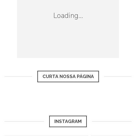
regime para o residente não
Loading...
habitual”, lê-se no documento, a
que o DN teve acesso.
O tal regime, recorde-se, foi aprovado em
CURTA NOSSA PÁGINA
2009 e atribui vantagens fiscais por um
período de 10 anos aos estrangeiros que
solicitem residência fiscal em Portugal, os
quais tanto podem ser trabalhadores
INSTAGRAM
dependentes ou independentes,