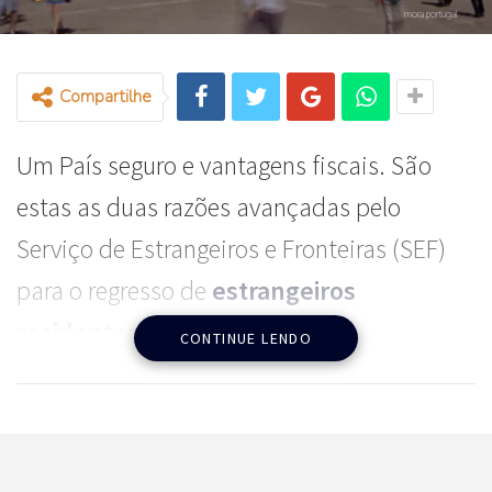
mora portugal
Compartilhe
Um País seguro e vantagens fiscais. São
estas as duas razões avançadas pelo
Serviço de Estrangeiros e Fronteiras (SEF)
para o regresso de
estrangeiros
residentes em Portugal.
CONTINUE LENDO
Desde 2010, o serviço vinha a registar uma
quebra no número de cidadãos estrangeiros
residentes, tendência que se inverteu em