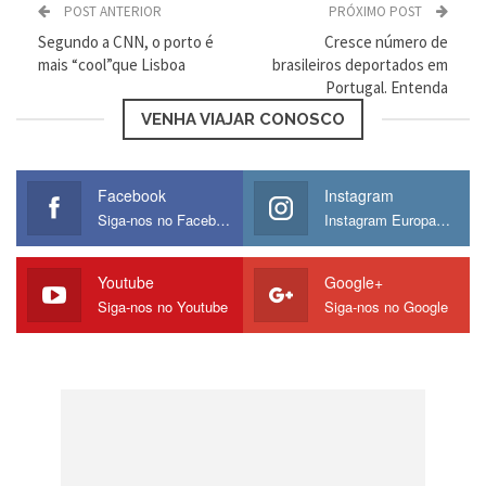
O SEF encontrou duas explicações para este
POST ANTERIOR
PRÓXIMO POST
fenômeno:
Segundo a CNN, o porto é
Cresce número de
mais “cool”que Lisboa
brasileiros deportados em
Portugal. Entenda
VENHA VIAJAR CONOSCO
“Como principais fatores
Facebook
Instagram
Siga-nos no Facebook
Instagram Europamos
explicativos para o aumento
registado concorrem dois
Youtube
Google+
Siga-nos no Youtube
Siga-nos no Google
fatores de atratividade, como a
percepção de Portugal como
um País seguro, bem como as
vantagens fiscais decorrentes do