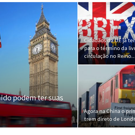
Cidadãos da UE já te
para o término da liv
circulação no Reino
nido podem ter suas
Agora na China o pri
trem direto de Lond