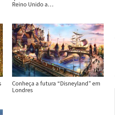
Reino Unido a…
Roberta Duarte
18 fev, 2017
s
Conheça a futura “Disneyland” em
Londres
Roberta Duarte
27 Maio, 2016