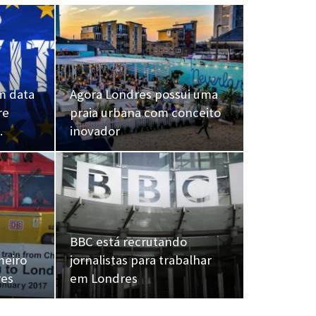
m data
Agora Londres possui uma
re
praia urbana com conceito
…
inovador
BBC está recrutando
meiro
jornalistas para trabalhar
res
em Londres