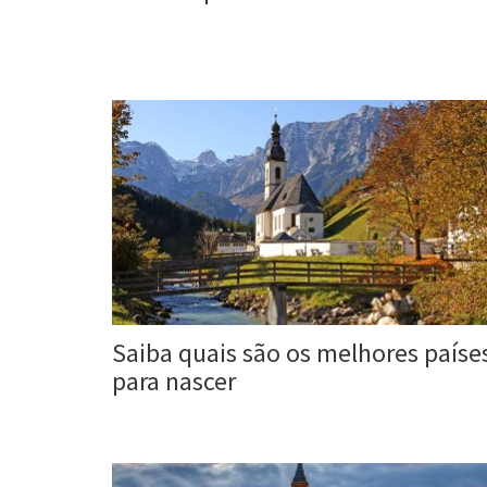
Roberta Duarte
21 fev, 2017
Saiba quais são os melhores paíse
para nascer
Roberta Duarte
8 jul, 2016